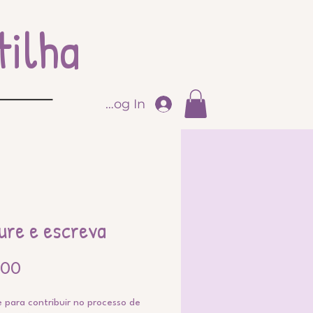
ilha
Log In
ure e escreva
Preço
,00
e para contribuir no processo de