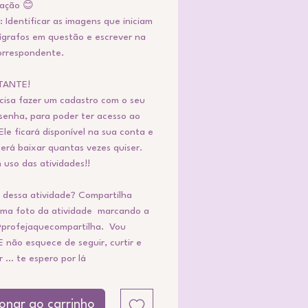
zação 😊
 Identificar as imagens que iniciam
ígrafos em questão e escrever na
orrespondente.
TANTE!
cisa fazer um cadastro com o seu
 senha, para poder ter acesso ao
Ele ficará disponível na sua conta e
erá baixar quantas vezes quiser.
 uso das atividades!!
 dessa atividade? Compartilha
ma foto da atividade marcando a
profejaquecompartilha. Vou
E não esquece de seguir, curtir e
... te espero por lá
ionar ao carrinho