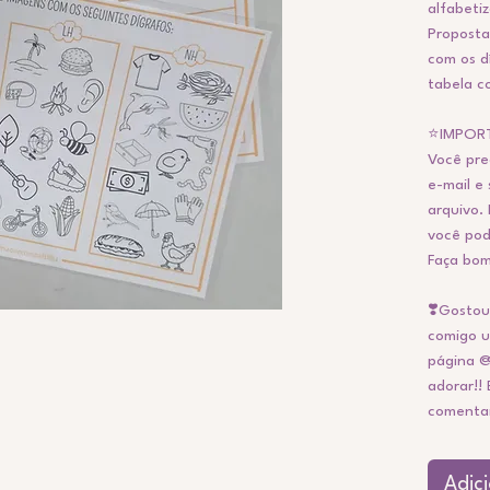
alfabeti
Proposta:
com os d
tabela c
⭐IMPOR
Você pre
e-mail e
arquivo. 
você pod
Faça bom
❣️Gostou
comigo u
página @
adorar!! 
comentar 
Adic