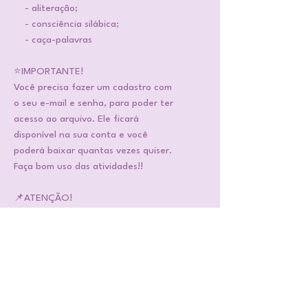
- aliteração;
- consciência silábica;
- caça-palavras
⭐IMPORTANTE!
Você precisa fazer um cadastro com
o seu e-mail e senha, para poder ter
acesso ao arquivo. Ele ficará
disponível na sua conta e você
poderá baixar quantas vezes quiser.
Faça bom uso das atividades!!
📌ATENÇÃO!
São arquivos em PDF. Você adquire,
recebe pelo e-mail e/ou baixa na sua
conta da lojinha.
❣️Gostou dessa atividade?
Compartilha comigo uma foto da