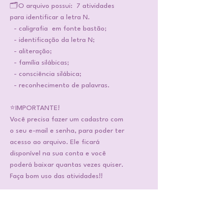
🗂️O arquivo possui: 7 atividades
para identificar a letra N.
- caligrafia em fonte bastão;
- identificação da letra N;
- aliteração;
- família silábicas;
- consciência silábica;
- reconhecimento de palavras.
⭐IMPORTANTE!
Você precisa fazer um cadastro com
o seu e-mail e senha, para poder ter
acesso ao arquivo. Ele ficará
disponível na sua conta e você
poderá baixar quantas vezes quiser.
Faça bom uso das atividades!!
📌ATENÇÃO!
São arquivos em PDF. Você adquire,