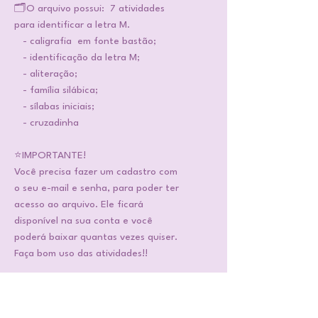
🗂️O arquivo possui: 7 atividades
para identificar a letra M.
- caligrafia em fonte bastão;
- identificação da letra M;
- aliteração;
- família silábica;
- sílabas iniciais;
- cruzadinha
⭐IMPORTANTE!
Você precisa fazer um cadastro com
o seu e-mail e senha, para poder ter
acesso ao arquivo. Ele ficará
disponível na sua conta e você
poderá baixar quantas vezes quiser.
Faça bom uso das atividades!!
📌ATENÇÃO!
São arquivos em PDF. Você adquire,