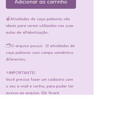
Adicionar ao carrinho
🍎Atividades de caça-palavras são
ideais para serem utilizadas nas suas
aulas de alfabetização.
🗂️O arquivo possui: 12 atividades de
caça palavras com campo semântico
diferentes.
⭐IMPORTANTE!
Você precisa fazer um cadastro com
o seu e-mail e senha, para poder ter
acesso ao arquivo. Ele ficará
disponível na sua conta e você
poderá baixar quantas vezes quiser.
Faça bom uso das atividades!!
❣️Gostou dessa atividade?