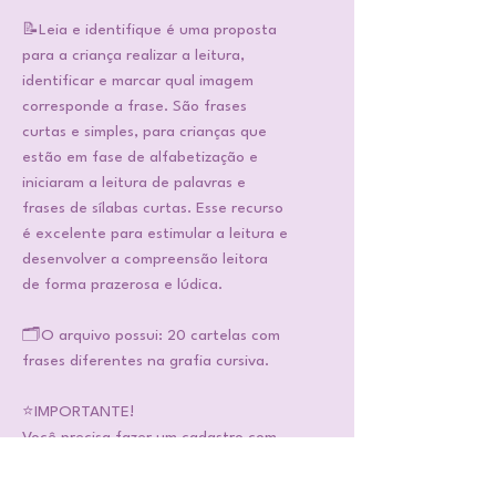
📝Leia e identifique é uma proposta
para a criança realizar a leitura,
identificar e marcar qual imagem
corresponde a frase. São frases
curtas e simples, para crianças que
estão em fase de alfabetização e
iniciaram a leitura de palavras e
frases de sílabas curtas. Esse recurso
é excelente para estimular a leitura e
desenvolver a compreensão leitora
de forma prazerosa e lúdica.
🗂️O arquivo possui: 20 cartelas com
frases diferentes na grafia cursiva.
⭐IMPORTANTE!
Você precisa fazer um cadastro com
o seu e-mail e senha, para poder ter
acesso ao arquivo. Ele ficará