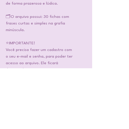
de forma prazerosa e lúdica.
🗂️O arquivo possui: 30 fichas com
frases curtas e simples na grafia
minúscula.
⭐IMPORTANTE!
Você precisa fazer um cadastro com
o seu e-mail e senha, para poder ter
acesso ao arquivo. Ele ficará
disponível na sua conta e você
poderá baixar quantas vezes quiser.
Faça bom uso das atividades!!
❣️Gostou dessa atividade?
Compartilha comigo uma foto da
atividade marcando a página
@profejaquecompartilha. Vou
adorar!! E não esquece de seguir,
curtir e comentar ... te espero por lá