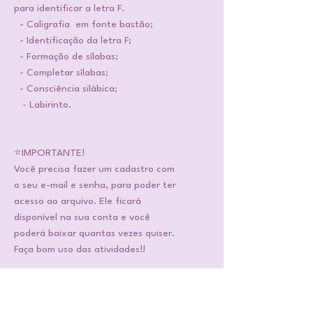
para identificar a letra F.
- Caligrafia em fonte bastão;
- Identificação da letra F;
- Formação de sílabas;
- Completar sílabas;
- Consciência silábica;
- Labirinto.
⭐IMPORTANTE!
Você precisa fazer um cadastro com
o seu e-mail e senha, para poder ter
acesso ao arquivo. Ele ficará
disponível na sua conta e você
poderá baixar quantas vezes quiser.
Faça bom uso das atividades!!
📌ATENÇÃO!
São arquivos em PDF. Você adquire,