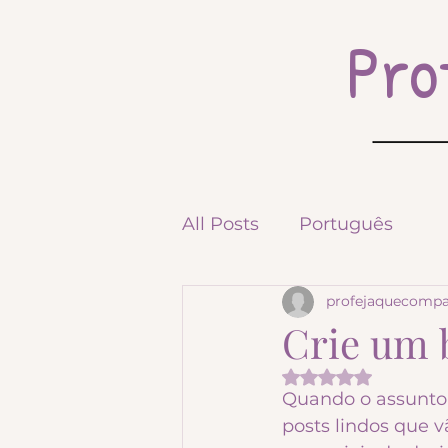
Pro
All Posts
Português
profejaquecompa
Crie um 
Avaliado com NaN
Quando o assunto 
posts lindos que v