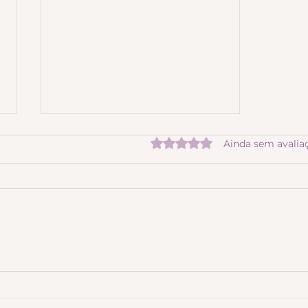
Avaliado com 0 de 5 estre
Ainda sem avalia
Agora você pode usar seu
blog em qualquer lugar