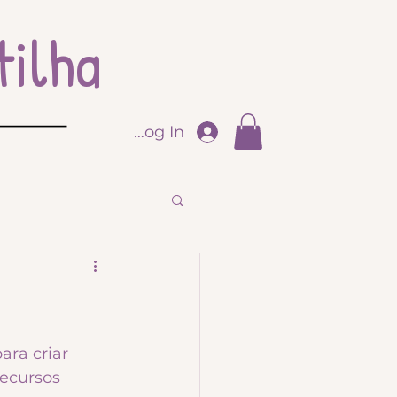
ilha
Log In
ra criar 
recursos 