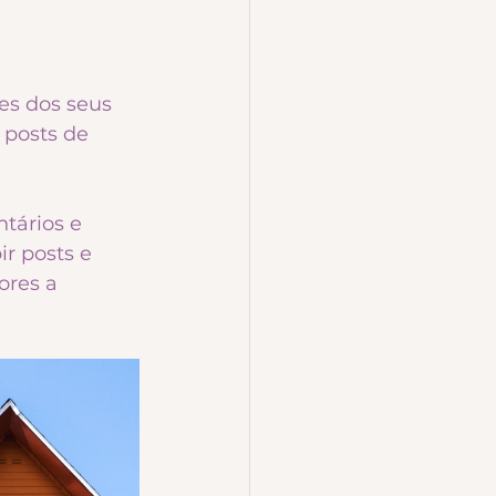
es dos seus 
 posts de 
tários e 
r posts e 
ores a 