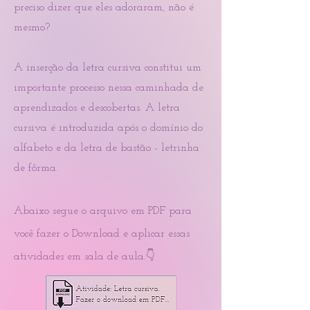
preciso dizer que eles adoraram, não é
mesmo?
A inserção da letra cursiva constitui um
importante processo nessa caminhada de
aprendizados e descobertas. A letra
cursiva é i
ntroduzida após o domínio do
alfabeto e da letra de bastão - letrinha
de fôrma.
Abaixo segue o
arquivo em P
DF para
você fazer o Download e aplicar essas
atividades em sala de aula.👇