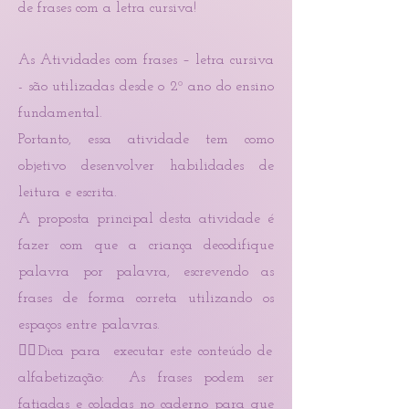
de frases com a letra cursiva!
As Atividades com frases – letra cursiva
- são utilizadas desde o 2º ano do ensino
fundamental.
Portanto, essa atividade tem como
objetivo desenvolver habilidades de
leitura e escrita.
A proposta principal desta atividade é
fazer com que a criança decodifique
palavra por palavra, escrevendo as
frases de forma correta utilizando os
espaços entre palavras.
👉🏻Dica para executar este conteúdo de
alfabetização: As frases podem ser
fatiadas e coladas no caderno para que