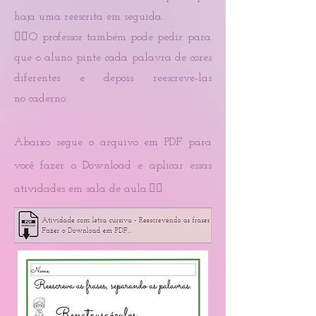
haja uma reescrita em seguida.
👉🏻O professor também pode pedir para
que o aluno pinte cada palavra de cores
diferentes e depois reescreve-las
no
caderno
.
Abaixo segue o
arquivo em P
DF para
você fazer o Download e aplicar essas
atividades em sala de aula.👇🏻