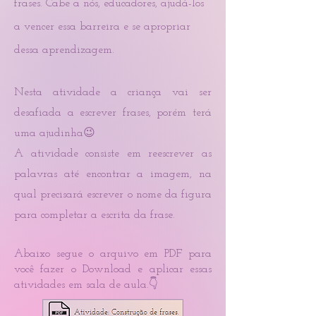
frases. Cabe a nós, educadores, ajudá-los
a vencer essa barreira e se apropriar
dessa
aprendizagem.
Nesta atividade a criança vai ser
desafiada a escrever frases, porém terá
uma ajudinha😉
A atividade consiste em reescrever as
palavras até encontrar a imagem, na
qual precisará escrever o nome da figura
para completar a escrita da frase.
Abaixo segue o arquivo em PDF para
você fazer o Download e aplicar essas
atividades em sala de aula.👇